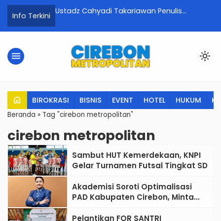
k Langsung
Ustadz Cahyadi Takariawan Penulis
P
Info Terkini
 Jemput Bola
Nasional Beri Motivasi di Acara Silaturahim
K
an
dan Launching Komunitas Literasi Santri
K
“Dilapetang”
menu
light_mode
home
BIROKRASI
BISNIS
EVENT
HOTEL
HUKUM
K
Beranda
»
Tag "cirebon metropolitan"
cirebon metropolitan
Sambut HUT Kemerdekaan, KNPI
Gelar Turnamen Futsal Tingkat SD
Akademisi Soroti Optimalisasi
PAD Kabupaten Cirebon, Minta
Reformasi Tata Kelola Tidak
Sekadar Wacana
Pelantikan FOR SANTRI