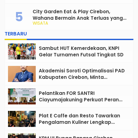
City Garden Eat & Play Cirebon,
Wahana Bermain Anak Terluas yang
WISATA
Siap Jadi Favorit Keluarga
TERBARU
Sambut HUT Kemerdekaan, KNPI
Gelar Turnamen Futsal Tingkat SD
Akademisi Soroti Optimalisasi PAD
Kabupaten Cirebon, Minta
Reformasi Tata Kelola Tidak
Sekadar Wacana
Pelantikan FOR SANTRI
Ciayumajakuning Perkuat Peran
Santri sebagai Penggerak Ekonomi
Umat
Plat E Caffe dan Resto Tawarkan
Pengalaman Kuliner Lengkap
dengan Live Music di Pusat Kota
Cirebon