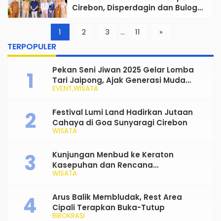
Cirebon, Disperdagin dan Bulog
Perkuat Ketahanan Pangan
1
2
3
…
11
»
TERPOPULER
Pekan Seni Jiwan 2025 Gelar Lomba
Tari Jaipong, Ajak Generasi Muda
EVENT
WISATA
Rayakan dan Lestarikan Budaya
Tradisional
Festival Lumi Land Hadirkan Jutaan
Cahaya di Goa Sunyaragi Cirebon
WISATA
Kunjungan Menbud ke Keraton
Kasepuhan dan Rencana
WISATA
Transformasi Gedung Kesenian Nyi
Mas Rarasantang Jadi Taman Budaya
Arus Balik Membludak, Rest Area
Cipali Terapkan Buka-Tutup
BIROKRASI