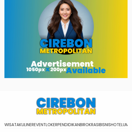
WISATA
KULINER
EVENT
LOKER
PENDIDIKAN
BIROKRASI
BISNIS
HOTEL
UMK