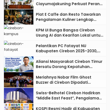
Ciayumajakuning Perkuat Peran
Santri sebagai Penggerak
Ekonomi Umat
Plat E Caffe dan Resto Tawarkan
Pengalaman Kuliner Lengkap
dengan Live Music di Pusat Kota
Cirebon
KPM UI Bunga Bangsa Cirebon
Usung AI dan Kearifan Lokal untuk
Bangun Desa Berdampak, 465
Mahasiswa Diterjunkan ke 33
Pelantikan PC Fatayat NU
Desa
Kabupaten Cirebon 2025–2030,
Teguhkan Kepemimpinan
Perempuan Berbasis Nilai dan
Aliansi Masyarakat Cirebon Timur
Siap Hadapi Tantangan Digital
Bersatu Dorong Kepatuhan
Perizinan Lingkungan Demi
Mewujudkan Investasi yang
Meriahnya Nobar Film Ghost
Berkelanjutan
Buzzer di Cirebon Dipadati
Ratusan Penonton
Swiss-Belhotel Cirebon Hadirkan
“Middle East Feast”, Pengalaman
Kuliner Timur Tengah Setiap Hari
Selasa
KOSPI Resmi Hadir di Kabupaten