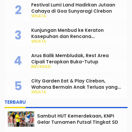
Festival Lumi Land Hadirkan Jutaan
Cahaya di Goa Sunyaragi Cirebon
WISATA
Kunjungan Menbud ke Keraton
Kasepuhan dan Rencana
WISATA
Transformasi Gedung Kesenian Nyi
Mas Rarasantang Jadi Taman Budaya
Arus Balik Membludak, Rest Area
Cipali Terapkan Buka-Tutup
BIROKRASI
City Garden Eat & Play Cirebon,
Wahana Bermain Anak Terluas yang
WISATA
Siap Jadi Favorit Keluarga
TERBARU
Sambut HUT Kemerdekaan, KNPI
Gelar Turnamen Futsal Tingkat SD