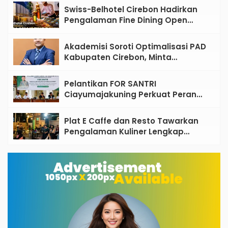
Swiss-Belhotel Cirebon Hadirkan
Pengalaman Fine Dining Open
Kitchen Bertema Mediterania
Akademisi Soroti Optimalisasi PAD
Kabupaten Cirebon, Minta
Reformasi Tata Kelola Tidak
Sekadar Wacana
Pelantikan FOR SANTRI
Ciayumajakuning Perkuat Peran
Santri sebagai Penggerak Ekonomi
Umat
Plat E Caffe dan Resto Tawarkan
Pengalaman Kuliner Lengkap
dengan Live Music di Pusat Kota
Cirebon