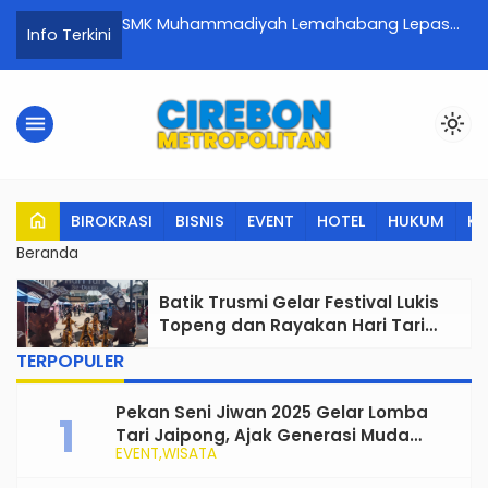
ipa Bocor
SMK Muhammadiyah Lemahabang Lepas
Or
Info Terkini
ta Mulai Alirkan
565 Lulusan, Tekankan Kesiapan Kerja dan
B
Karakter
menu
light_mode
home
BIROKRASI
BISNIS
EVENT
HOTEL
HUKUM
K
Beranda
Batik Trusmi Gelar Festival Lukis
Topeng dan Rayakan Hari Tari
Sedunia, Angkat Budaya Lokal ke
TERPOPULER
Panggung Nasional
Pekan Seni Jiwan 2025 Gelar Lomba
Tari Jaipong, Ajak Generasi Muda
EVENT
WISATA
Rayakan dan Lestarikan Budaya
Tradisional