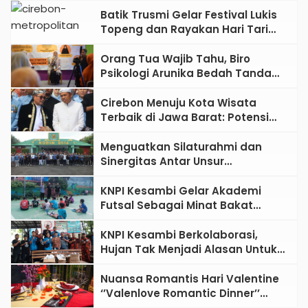
Usia Dini
Batik Trusmi Gelar Festival Lukis
Topeng dan Rayakan Hari Tari
Sedunia, Angkat Budaya Lokal ke
Panggung Nasional
Orang Tua Wajib Tahu, Biro
Psikologi Arunika Bedah Tanda
Anak Butuh Terapi Khusus
Cirebon Menuju Kota Wisata
Terbaik di Jawa Barat: Potensi
dan Harapan Besar Gubernur
Dedi Mulyadi
Menguatkan Silaturahmi dan
Sinergitas Antar Unsur
Pemerintahan Kota Cirebon
Melalui Kegiatan Olahraga
KNPI Kesambi Gelar Akademi
Bersama
Futsal Sebagai Minat Bakat
Pemuda
KNPI Kesambi Berkolaborasi,
Hujan Tak Menjadi Alasan Untuk
Berbagi Kebahagiaan Bulan
Ramadhan
Nuansa Romantis Hari Valentine
‘’Valenlove Romantic Dinner’’
Swiss-Belhotel Cirebon