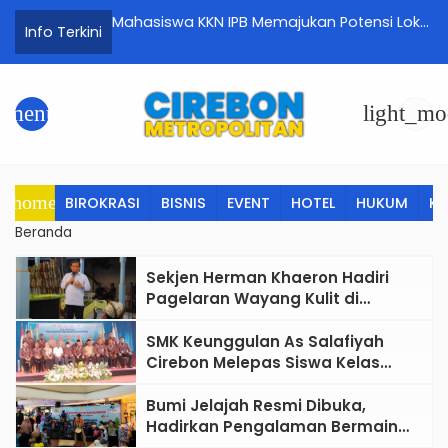
 Pulang dari
Mahasiswa KKN IPB Memajukan Potensi Lokal
L
Info Terkini
engantin
Kelurahan Gegunung Dengan Menghadirkan
D
Solusi Inovatif
C
menu
light_mo
home
BIROKRASI
BISNIS
EVENT
HOTEL
HUKUM
K
Beranda
Sekjen Herman Khaeron Hadiri
Pagelaran Wayang Kulit di
Keraton Kanoman, Dukung
Pelestarian Budaya Cirebon
SMK Keunggulan As Salafiyah
Cirebon Melepas Siswa Kelas
Industri Siap Kerja
Bumi Jelajah Resmi Dibuka,
Hadirkan Pengalaman Bermain
Islami yang Edukatif untuk Anak