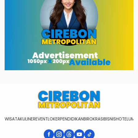
WISATA
KULINER
EVENT
LOKER
PENDIDIKAN
BIROKRASI
BISNIS
HOTEL
UMK