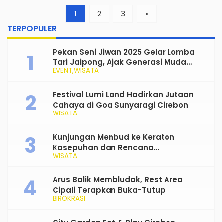
1
2
3
»
TERPOPULER
Pekan Seni Jiwan 2025 Gelar Lomba
Tari Jaipong, Ajak Generasi Muda
EVENT
WISATA
Rayakan dan Lestarikan Budaya
Tradisional
Festival Lumi Land Hadirkan Jutaan
Cahaya di Goa Sunyaragi Cirebon
WISATA
Kunjungan Menbud ke Keraton
Kasepuhan dan Rencana
WISATA
Transformasi Gedung Kesenian Nyi
Mas Rarasantang Jadi Taman Budaya
Arus Balik Membludak, Rest Area
Cipali Terapkan Buka-Tutup
BIROKRASI