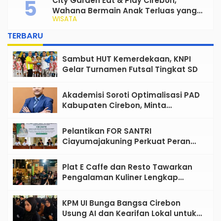
City Garden Eat & Play Cirebon,
Wahana Bermain Anak Terluas yang
WISATA
Siap Jadi Favorit Keluarga
TERBARU
Sambut HUT Kemerdekaan, KNPI
Gelar Turnamen Futsal Tingkat SD
Akademisi Soroti Optimalisasi PAD
Kabupaten Cirebon, Minta
Reformasi Tata Kelola Tidak
Sekadar Wacana
Pelantikan FOR SANTRI
Ciayumajakuning Perkuat Peran
Santri sebagai Penggerak Ekonomi
Umat
Plat E Caffe dan Resto Tawarkan
Pengalaman Kuliner Lengkap
dengan Live Music di Pusat Kota
Cirebon
KPM UI Bunga Bangsa Cirebon
Usung AI dan Kearifan Lokal untuk