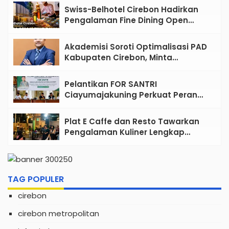
Swiss-Belhotel Cirebon Hadirkan
Pengalaman Fine Dining Open
Kitchen Bertema Mediterania
Akademisi Soroti Optimalisasi PAD
Kabupaten Cirebon, Minta
Reformasi Tata Kelola Tidak
Sekadar Wacana
Pelantikan FOR SANTRI
Ciayumajakuning Perkuat Peran
Santri sebagai Penggerak Ekonomi
Umat
Plat E Caffe dan Resto Tawarkan
Pengalaman Kuliner Lengkap
dengan Live Music di Pusat Kota
Cirebon
TAG POPULER
cirebon
cirebon metropolitan