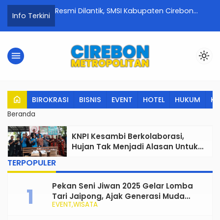
sasi Inpres
Resmi Dilantik, SMSI Kabupaten Cirebon
C
Info Terkini
a Pembiayaan
2026–2029 Tancap Gas Perkuat Media Siber
G
Profesional dan Lawan Hoaks
D
menu
light_mode
home
BIROKRASI
BISNIS
EVENT
HOTEL
HUKUM
K
Beranda
KNPI Kesambi Berkolaborasi,
Hujan Tak Menjadi Alasan Untuk
Berbagi Kebahagiaan Bulan
TERPOPULER
Ramadhan
Pekan Seni Jiwan 2025 Gelar Lomba
Tari Jaipong, Ajak Generasi Muda
EVENT
WISATA
Rayakan dan Lestarikan Budaya
Tradisional