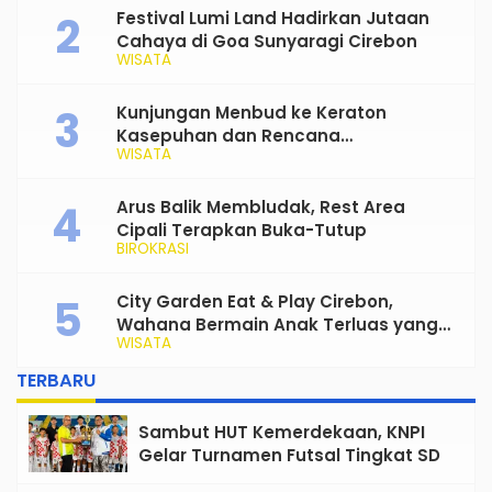
Festival Lumi Land Hadirkan Jutaan
Cahaya di Goa Sunyaragi Cirebon
WISATA
Kunjungan Menbud ke Keraton
Kasepuhan dan Rencana
WISATA
Transformasi Gedung Kesenian Nyi
Mas Rarasantang Jadi Taman Budaya
Arus Balik Membludak, Rest Area
Cipali Terapkan Buka-Tutup
BIROKRASI
City Garden Eat & Play Cirebon,
Wahana Bermain Anak Terluas yang
WISATA
Siap Jadi Favorit Keluarga
TERBARU
Sambut HUT Kemerdekaan, KNPI
Gelar Turnamen Futsal Tingkat SD