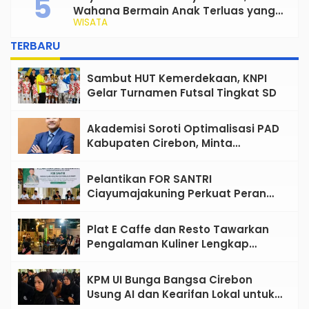
Wahana Bermain Anak Terluas yang
WISATA
Siap Jadi Favorit Keluarga
TERBARU
Sambut HUT Kemerdekaan, KNPI
Gelar Turnamen Futsal Tingkat SD
Akademisi Soroti Optimalisasi PAD
Kabupaten Cirebon, Minta
Reformasi Tata Kelola Tidak
Sekadar Wacana
Pelantikan FOR SANTRI
Ciayumajakuning Perkuat Peran
Santri sebagai Penggerak Ekonomi
Umat
Plat E Caffe dan Resto Tawarkan
Pengalaman Kuliner Lengkap
dengan Live Music di Pusat Kota
Cirebon
KPM UI Bunga Bangsa Cirebon
Usung AI dan Kearifan Lokal untuk
Bangun Desa Berdampak, 465