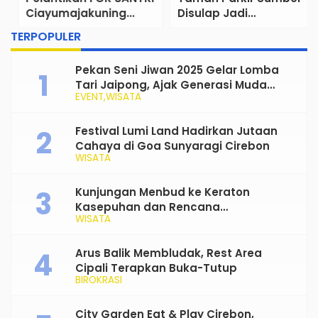
Ciayumajakuning
Disulap Jadi
Perkuat Peran Santri
Tongkrongan Hits
TERPOPULER
sebagai Penggerak
Baru Anak Muda
Ekonomi Umat
Cirebon
Pekan Seni Jiwan 2025 Gelar Lomba
Tari Jaipong, Ajak Generasi Muda
EVENT
WISATA
Rayakan dan Lestarikan Budaya
Tradisional
Festival Lumi Land Hadirkan Jutaan
Cahaya di Goa Sunyaragi Cirebon
WISATA
Kunjungan Menbud ke Keraton
Kasepuhan dan Rencana
WISATA
Transformasi Gedung Kesenian Nyi
Mas Rarasantang Jadi Taman Budaya
Arus Balik Membludak, Rest Area
Cipali Terapkan Buka-Tutup
BIROKRASI
City Garden Eat & Play Cirebon,