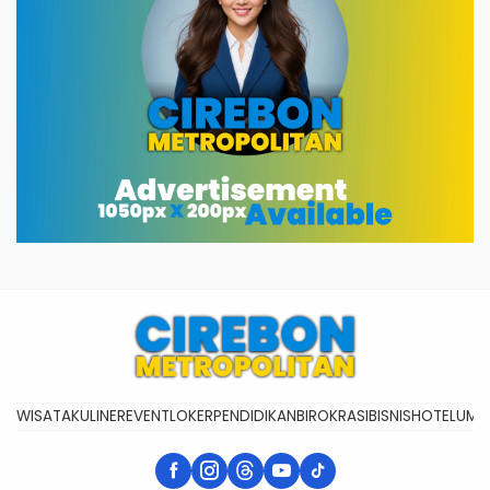
WISATA
KULINER
EVENT
LOKER
PENDIDIKAN
BIROKRASI
BISNIS
HOTEL
UMK