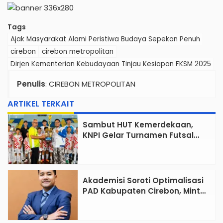
Tags
Ajak Masyarakat Alami Peristiwa Budaya Sepekan Penuh
cirebon
cirebon metropolitan
Dirjen Kementerian Kebudayaan Tinjau Kesiapan FKSM 2025
Penulis
: CIREBON METROPOLITAN
ARTIKEL TERKAIT
Sambut HUT Kemerdekaan,
KNPI Gelar Turnamen Futsal
Tingkat SD
Akademisi Soroti Optimalisasi
PAD Kabupaten Cirebon, Minta
Reformasi Tata Kelola Tidak
Sekadar Wacana