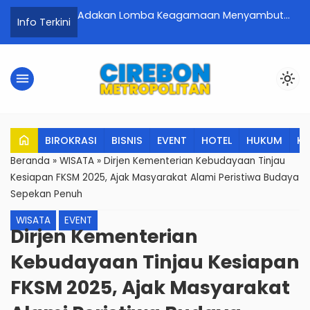
ombang Sukses
Adakan Lomba Keagamaan Menyambut
D
Info Terkini
am Bunga Bangsa
Ramadhan Di Swiss-Belhotel Cirebon
T
M
K
menu
light_mode
Me
home
BIROKRASI
BISNIS
EVENT
HOTEL
HUKUM
K
Beranda
»
WISATA
»
Dirjen Kementerian Kebudayaan Tinjau
Kesiapan FKSM 2025, Ajak Masyarakat Alami Peristiwa Budaya
Sepekan Penuh
WISATA
EVENT
Dirjen Kementerian
Kebudayaan Tinjau Kesiapan
FKSM 2025, Ajak Masyarakat