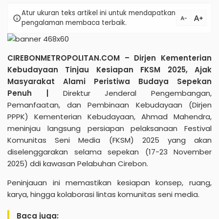
Atur ukuran teks artikel ini untuk mendapatkan
text_increase
info
text_decrease
pengalaman membaca terbaik.
CIREBONMETROPOLITAN.COM – Dirjen Kementerian
Kebudayaan Tinjau Kesiapan FKSM 2025, Ajak
Masyarakat Alami Peristiwa Budaya Sepekan
Penuh |
Direktur Jenderal Pengembangan,
Pemanfaatan, dan Pembinaan Kebudayaan (Dirjen
PPPK) Kementerian Kebudayaan, Ahmad Mahendra,
meninjau langsung persiapan pelaksanaan Festival
Komunitas Seni Media (FKSM) 2025 yang akan
diselenggarakan selama sepekan (17-23 November
2025) ddi kawasan Pelabuhan
Cirebon
.
Peninjauan ini memastikan kesiapan konsep, ruang,
karya, hingga kolaborasi lintas komunitas seni media.
Baca juga: