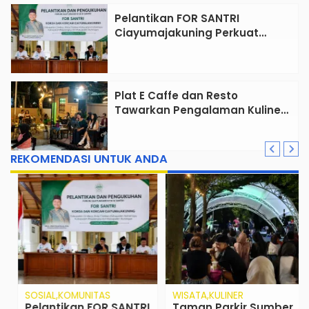
Pelantikan FOR SANTRI
Ciayumajakuning Perkuat
Peran Santri sebagai
Penggerak Ekonomi Umat
Plat E Caffe dan Resto
Tawarkan Pengalaman Kuliner
Lengkap dengan Live Music di
Pusat Kota Cirebon
REKOMENDASI UNTUK ANDA
SOSIAL
KOMUNITAS
WISATA
KULINER
Pelantikan FOR SANTRI
Taman Parkir Sumber