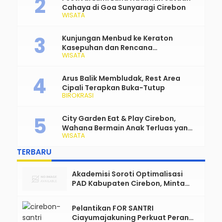
Cahaya di Goa Sunyaragi Cirebon
WISATA
Kunjungan Menbud ke Keraton
Kasepuhan dan Rencana
WISATA
Transformasi Gedung Kesenian Nyi
Mas Rarasantang Jadi Taman
Budaya
Arus Balik Membludak, Rest Area
Cipali Terapkan Buka-Tutup
BIROKRASI
City Garden Eat & Play Cirebon,
Wahana Bermain Anak Terluas yang
WISATA
Siap Jadi Favorit Keluarga
TERBARU
Akademisi Soroti Optimalisasi
PAD Kabupaten Cirebon, Minta
Reformasi Tata Kelola Tidak
Sekadar Wacana
Pelantikan FOR SANTRI
Ciayumajakuning Perkuat Peran