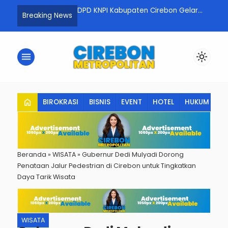
Tahu, Biro Psikologi
DPD KNPI Kabupaten Cirebon Gelar
Stok
Breaking News
Tanda Anak Butuh
Dialog dan Silaturahmi Pemuda di
Aman 
Bukit Cinta
menu
light_mode
home
BIROKRASI
BISNIS
EVENT
HOTEL
HUKUM
K
Beranda
»
WISATA
»
Gubernur Dedi Mulyadi Dorong
Penataan Jalur Pedestrian di Cirebon untuk Tingkatkan
Daya Tarik Wisata
WISATA