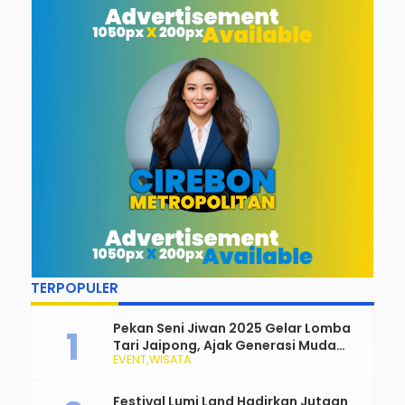
Auladi Preschool
Kabupaten Cirebon
d
Cirebon
Gelar Beragam
‘
Lomba
P
K
TERPOPULER
Pekan Seni Jiwan 2025 Gelar Lomba
Tari Jaipong, Ajak Generasi Muda
EVENT
WISATA
Rayakan dan Lestarikan Budaya
Tradisional
Festival Lumi Land Hadirkan Jutaan