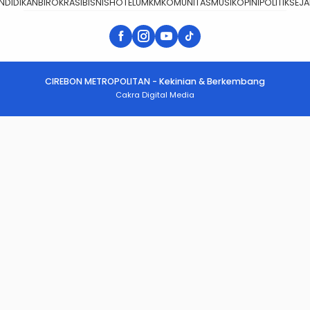
NDIDIKAN
BIROKRASI
BISNIS
HOTEL
UMKM
KOMUNITAS
MUSIK
OPINI
POLITIK
SEJ
CIREBON METROPOLITAN - Kekinian & Berkembang
Cakra Digital Media