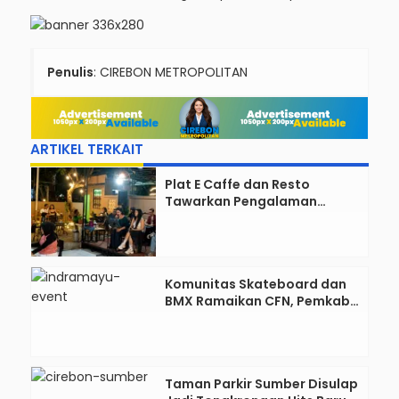
Penulis
: CIREBON METROPOLITAN
ARTIKEL TERKAIT
Plat E Caffe dan Resto
Tawarkan Pengalaman
Kuliner Lengkap dengan Live
Music di Pusat Kota Cirebon
Komunitas Skateboard dan
BMX Ramaikan CFN, Pemkab
Indramayu Dorong
Kreativitas Anak Muda
Taman Parkir Sumber Disulap