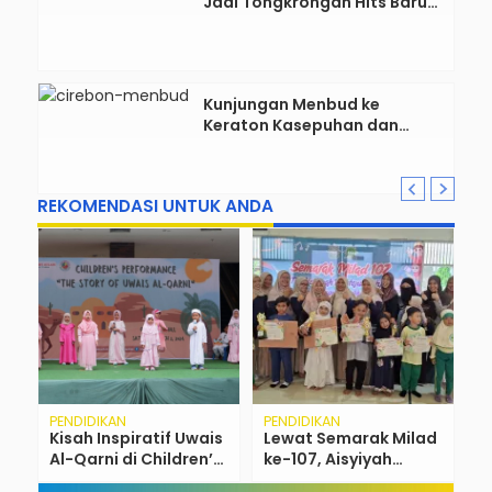
Jadi Tongkrongan Hits Baru
Anak Muda Cirebon
Kunjungan Menbud ke
Keraton Kasepuhan dan
Rencana Transformasi
Gedung Kesenian Nyi Mas
Rarasantang Jadi Taman
REKOMENDASI UNTUK ANDA
Budaya
PENDIDIKAN
PENDIDIKAN
H
g
Kisah Inspiratif Uwais
Lewat Semarak Milad
S
Al-Qarni di Children’s
ke-107, Aisyiyah
C
Performance : Smart
Bustanul Athfal
L