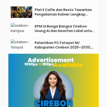
Santri sebagai Penggerak
Ekonomi Umat
Plat E Caffe dan Resto Tawarkan
Pengalaman Kuliner Lengkap
dengan Live Music di Pusat Kota
Cirebon
KPM UI Bunga Bangsa Cirebon
Usung AI dan Kearifan Lokal untuk
Bangun Desa Berdampak, 465
Mahasiswa Diterjunkan ke 33
Pelantikan PC Fatayat NU
Desa
Kabupaten Cirebon 2025–2030,
Teguhkan Kepemimpinan
Perempuan Berbasis Nilai dan
Siap Hadapi Tantangan Digital