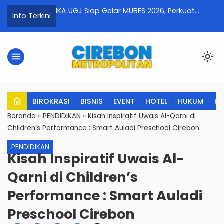
 Jutaan Cahaya
IKA UGJ Siap Gelar MUBES 2026, Perkuat
P
Info Terkini
Persatuan Alumni dan Kontribusi untuk
K
Kampus
K
menu
light_mode
home
BIROKRASI
BISNIS
EVENT
HOTEL
HUKUM
K
Beranda
»
PENDIDIKAN
»
Kisah Inspiratif Uwais Al-Qarni di
Children’s Performance : Smart Auladi Preschool Cirebon
PENDIDIKAN
Kisah Inspiratif Uwais Al-
Qarni di Children’s
Performance : Smart Auladi
Preschool Cirebon