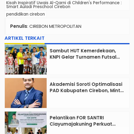
Kisah Inspiratif Uwais Al-Qarni di Children's Performance :
Smart Auladi Preschool Cirebon
pendidikan cirebon
Penulis
: CIREBON METROPOLITAN
ARTIKEL TERKAIT
Sambut HUT Kemerdekaan,
KNPI Gelar Turnamen Futsal
Tingkat SD
Akademisi Soroti Optimalisasi
PAD Kabupaten Cirebon, Minta
Reformasi Tata Kelola Tidak
Sekadar Wacana
Pelantikan FOR SANTRI
Ciayumajakuning Perkuat
Peran Santri sebagai