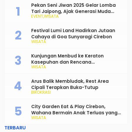
Metropolitan Rebana
Cirebon Melalui
Pekan Seni Jiwan 2025 Gelar Lomba
Kegiatan Olahraga
Tari Jaipong, Ajak Generasi Muda
Bersama
EVENT
WISATA
Rayakan dan Lestarikan Budaya
Tradisional
Festival Lumi Land Hadirkan Jutaan
Cahaya di Goa Sunyaragi Cirebon
WISATA
Kunjungan Menbud ke Keraton
Kasepuhan dan Rencana
WISATA
Transformasi Gedung Kesenian Nyi
Mas Rarasantang Jadi Taman Budaya
Arus Balik Membludak, Rest Area
Cipali Terapkan Buka-Tutup
BIROKRASI
City Garden Eat & Play Cirebon,
Wahana Bermain Anak Terluas yang
WISATA
Siap Jadi Favorit Keluarga
TERBARU