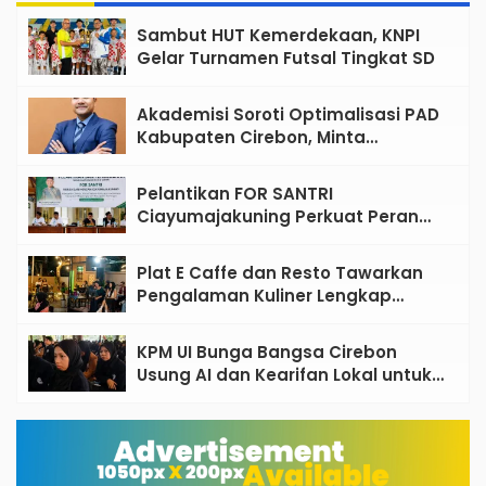
Sambut HUT Kemerdekaan, KNPI
Gelar Turnamen Futsal Tingkat SD
Akademisi Soroti Optimalisasi PAD
Kabupaten Cirebon, Minta
Reformasi Tata Kelola Tidak
Sekadar Wacana
Pelantikan FOR SANTRI
Ciayumajakuning Perkuat Peran
Santri sebagai Penggerak Ekonomi
Umat
Plat E Caffe dan Resto Tawarkan
Pengalaman Kuliner Lengkap
dengan Live Music di Pusat Kota
Cirebon
KPM UI Bunga Bangsa Cirebon
Usung AI dan Kearifan Lokal untuk
Bangun Desa Berdampak, 465
Mahasiswa Diterjunkan ke 33 Desa