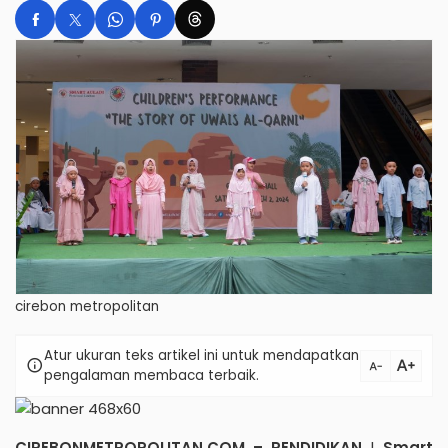
cirebon metropolitan
Atur ukuran teks artikel ini untuk mendapatkan
text_increase
info
text_decrease
pengalaman membaca terbaik.
CIREBONMETROPOLITAN.COM – PENDIDIKAN
|
Smart