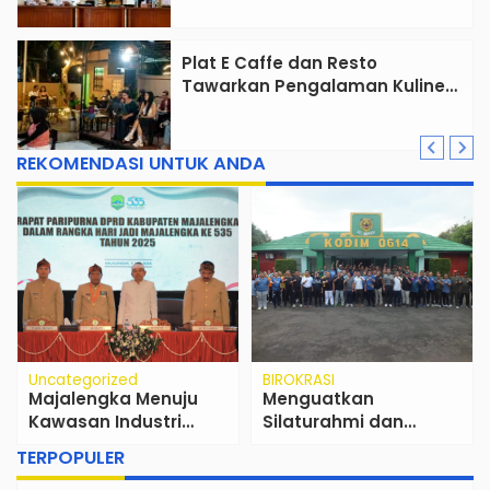
Penggerak Ekonomi Umat
Plat E Caffe dan Resto
Tawarkan Pengalaman Kuliner
Lengkap dengan Live Music di
Pusat Kota Cirebon
REKOMENDASI UNTUK ANDA
Uncategorized
BIROKRASI
Majalengka Menuju
Menguatkan
Kawasan Industri
Silaturahmi dan
Strategis: Menyiapkan
Sinergitas Antar Unsur
TERPOPULER
SDM Lokal untuk
Pemerintahan Kota