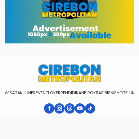
WISATA
KULINER
EVENT
LOKER
PENDIDIKAN
BIROKRASI
BISNIS
HOTEL
UMK
CIREBON METROPOLITAN - Kekinian & Berkembang
Cakra Digital Media