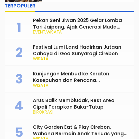
Sedunia, Angkat Budaya Lokal ke
TERPOPULER
Panggung Nasional
Pekan Seni Jiwan 2025 Gelar Lomba
Tari Jaipong, Ajak Generasi Muda
EVENT
WISATA
Rayakan dan Lestarikan Budaya
Tradisional
Festival Lumi Land Hadirkan Jutaan
Cahaya di Goa Sunyaragi Cirebon
WISATA
Kunjungan Menbud ke Keraton
Kasepuhan dan Rencana
WISATA
Transformasi Gedung Kesenian Nyi
Mas Rarasantang Jadi Taman Budaya
Arus Balik Membludak, Rest Area
Cipali Terapkan Buka-Tutup
BIROKRASI
City Garden Eat & Play Cirebon,
Wahana Bermain Anak Terluas yang
WISATA