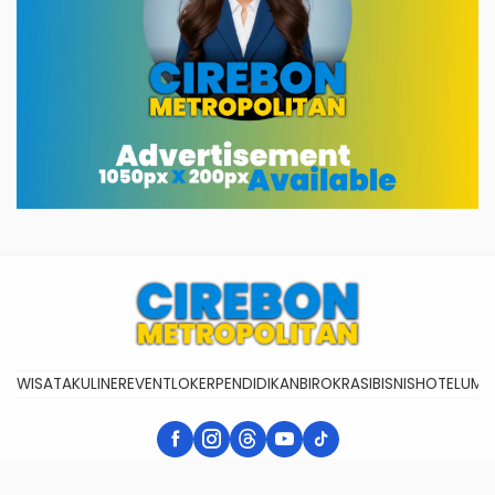
WISATA
KULINER
EVENT
LOKER
PENDIDIKAN
BIROKRASI
BISNIS
HOTEL
UMK