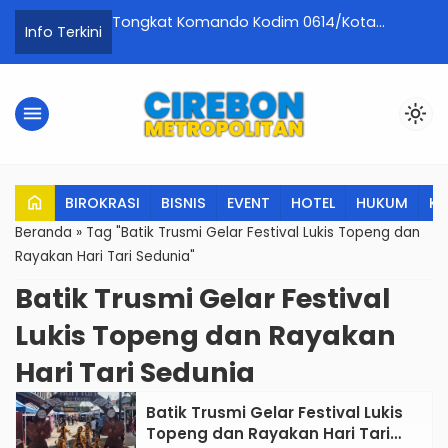
rapkan
Tongkat Komando Kodim 0614/Kota
R
Info Terkini
 Kurikulum
Cirebon Resmi Berpindah Tangan
T
A
menu
light_mode
home
BIROKRASI
BISNIS
EVENT
HOTEL
HUKUM
K
Beranda
»
Tag "Batik Trusmi Gelar Festival Lukis Topeng dan
Rayakan Hari Tari Sedunia"
Batik Trusmi Gelar Festival
Lukis Topeng dan Rayakan
Hari Tari Sedunia
Batik Trusmi Gelar Festival Lukis
Topeng dan Rayakan Hari Tari