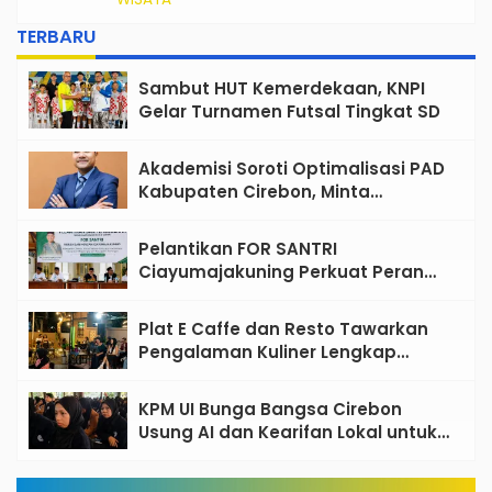
Siap Jadi Favorit Keluarga
TERBARU
Sambut HUT Kemerdekaan, KNPI
Gelar Turnamen Futsal Tingkat SD
Akademisi Soroti Optimalisasi PAD
Kabupaten Cirebon, Minta
Reformasi Tata Kelola Tidak
Sekadar Wacana
Pelantikan FOR SANTRI
Ciayumajakuning Perkuat Peran
Santri sebagai Penggerak Ekonomi
Umat
Plat E Caffe dan Resto Tawarkan
Pengalaman Kuliner Lengkap
dengan Live Music di Pusat Kota
Cirebon
KPM UI Bunga Bangsa Cirebon
Usung AI dan Kearifan Lokal untuk
Bangun Desa Berdampak, 465
Mahasiswa Diterjunkan ke 33 Desa