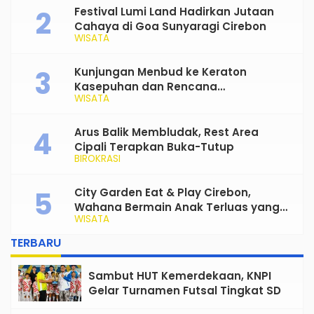
Festival Lumi Land Hadirkan Jutaan
Cahaya di Goa Sunyaragi Cirebon
WISATA
Kunjungan Menbud ke Keraton
Kasepuhan dan Rencana
WISATA
Transformasi Gedung Kesenian Nyi
Mas Rarasantang Jadi Taman Budaya
Arus Balik Membludak, Rest Area
Cipali Terapkan Buka-Tutup
BIROKRASI
City Garden Eat & Play Cirebon,
Wahana Bermain Anak Terluas yang
WISATA
Siap Jadi Favorit Keluarga
TERBARU
Sambut HUT Kemerdekaan, KNPI
Gelar Turnamen Futsal Tingkat SD