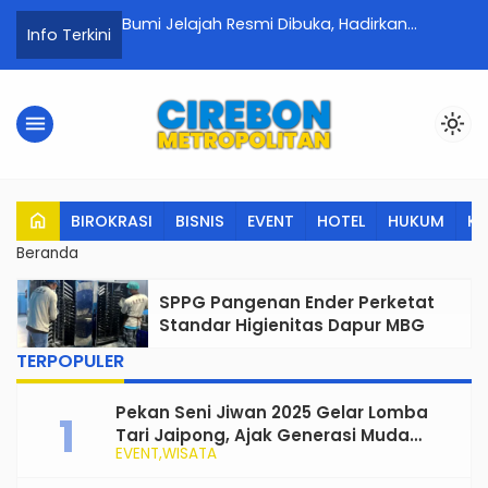
en Cirebon
Bumi Jelajah Resmi Dibuka, Hadirkan
P
Info Terkini
at Media Siber
Pengalaman Bermain Islami yang Edukatif
C
s
untuk Anak Usia Dini
menu
light_mode
home
BIROKRASI
BISNIS
EVENT
HOTEL
HUKUM
K
Beranda
SPPG Pangenan Ender Perketat
Standar Higienitas Dapur MBG
TERPOPULER
Pekan Seni Jiwan 2025 Gelar Lomba
Tari Jaipong, Ajak Generasi Muda
EVENT
WISATA
Rayakan dan Lestarikan Budaya
Tradisional