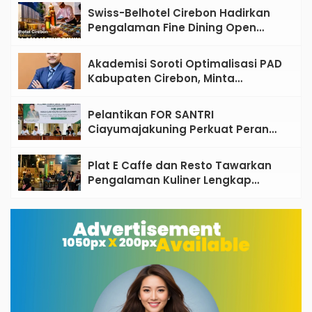
Swiss-Belhotel Cirebon Hadirkan
Pengalaman Fine Dining Open
Kitchen Bertema Mediterania
Akademisi Soroti Optimalisasi PAD
Kabupaten Cirebon, Minta
Reformasi Tata Kelola Tidak
Sekadar Wacana
Pelantikan FOR SANTRI
Ciayumajakuning Perkuat Peran
Santri sebagai Penggerak Ekonomi
Umat
Plat E Caffe dan Resto Tawarkan
Pengalaman Kuliner Lengkap
dengan Live Music di Pusat Kota
Cirebon