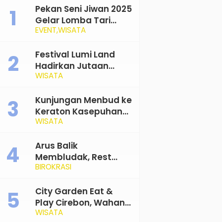
Pekan Seni Jiwan 2025
Gelar Lomba Tari
EVENT
WISATA
Jaipong, Ajak
Generasi Muda
Rayakan dan
Festival Lumi Land
Lestarikan Budaya
Hadirkan Jutaan
WISATA
Tradisional
Cahaya di Goa
Sunyaragi Cirebon
Kunjungan Menbud ke
Keraton Kasepuhan
WISATA
dan Rencana
Transformasi Gedung
Kesenian Nyi Mas
Arus Balik
Rarasantang Jadi
Membludak, Rest
BIROKRASI
Taman Budaya
Area Cipali Terapkan
Buka-Tutup
City Garden Eat &
Play Cirebon, Wahana
WISATA
Bermain Anak Terluas