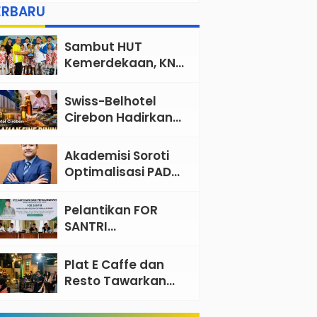
yang Siap Jadi Favorit
ERBARU
Keluarga
Sambut HUT
Kemerdekaan, KNPI
Gelar Turnamen
Futsal Tingkat SD
Swiss-Belhotel
Cirebon Hadirkan
Pengalaman Fine
Dining Open
Akademisi Soroti
Kitchen Bertema
Optimalisasi PAD
Mediterania
Kabupaten
Cirebon, Minta
Pelantikan FOR
Reformasi Tata
SANTRI
Kelola Tidak
Ciayumajakuning
Sekadar Wacana
Perkuat Peran
Plat E Caffe dan
Santri sebagai
Resto Tawarkan
Penggerak Ekonomi
Pengalaman
Umat
Kuliner Lengkap