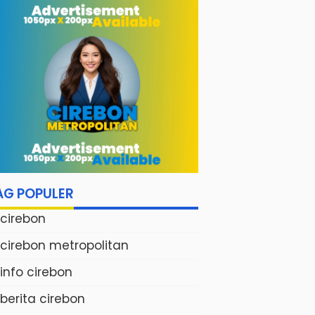
dengan Live Music
di Pusat Kota
Cirebon
AG POPULER
cirebon
cirebon metropolitan
info cirebon
berita cirebon