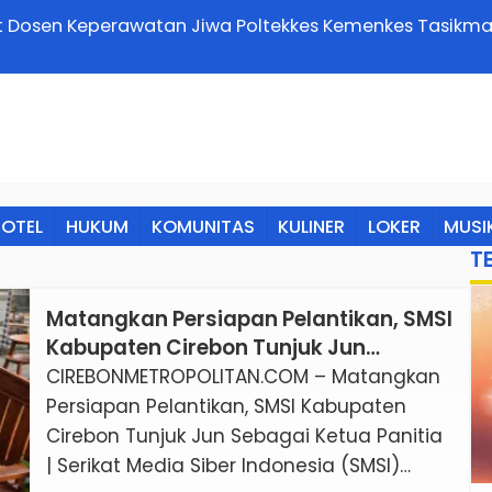
 Dosen Keperawatan Jiwa Poltekkes Kemenkes Tasikma
 Psikoreligius untuk Mengontrol Halusinasi
OTEL
HUKUM
KOMUNITAS
KULINER
LOKER
MUSI
T
Matangkan Persiapan Pelantikan, SMSI
Kabupaten Cirebon Tunjuk Jun
Sebagai Ketua Panitia
CIREBONMETROPOLITAN.COM – Matangkan
Persiapan Pelantikan, SMSI Kabupaten
Cirebon Tunjuk Jun Sebagai Ketua Panitia
| Serikat Media Siber Indonesia (SMSI)