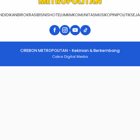
NDIDIKAN
BIROKRASI
BISNIS
HOTEL
UMKM
KOMUNITAS
MUSIK
OPINI
POLITIK
SEJ
CIREBON METROPOLITAN - Kekinian & Berkembang
Cakra Digital Media