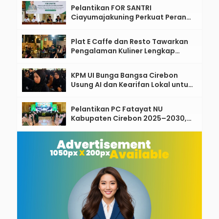
Sekadar Wacana
Pelantikan FOR SANTRI
Ciayumajakuning Perkuat Peran
Santri sebagai Penggerak
Ekonomi Umat
Plat E Caffe dan Resto Tawarkan
Pengalaman Kuliner Lengkap
dengan Live Music di Pusat Kota
Cirebon
KPM UI Bunga Bangsa Cirebon
Usung AI dan Kearifan Lokal untuk
Bangun Desa Berdampak, 465
Mahasiswa Diterjunkan ke 33
Pelantikan PC Fatayat NU
Desa
Kabupaten Cirebon 2025–2030,
Teguhkan Kepemimpinan
Perempuan Berbasis Nilai dan
Siap Hadapi Tantangan Digital