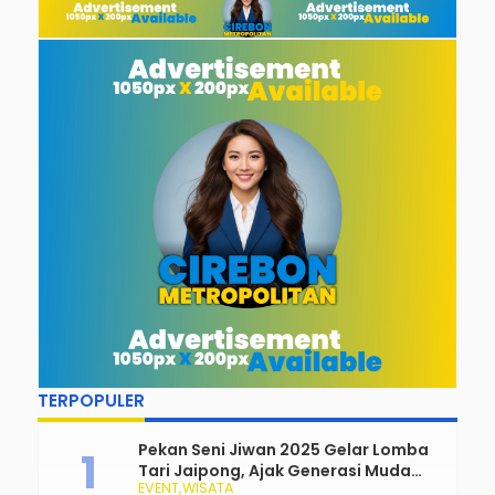
Pembangunan
TERPOPULER
Pekan Seni Jiwan 2025 Gelar Lomba
Tari Jaipong, Ajak Generasi Muda
EVENT
WISATA
Rayakan dan Lestarikan Budaya