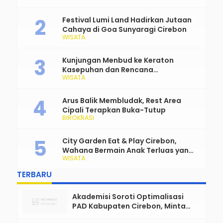
Tradisional
Festival Lumi Land Hadirkan Jutaan
Cahaya di Goa Sunyaragi Cirebon
WISATA
Kunjungan Menbud ke Keraton
Kasepuhan dan Rencana
WISATA
Transformasi Gedung Kesenian Nyi
Mas Rarasantang Jadi Taman
Budaya
Arus Balik Membludak, Rest Area
Cipali Terapkan Buka-Tutup
BIROKRASI
City Garden Eat & Play Cirebon,
Wahana Bermain Anak Terluas yang
WISATA
Siap Jadi Favorit Keluarga
TERBARU
Akademisi Soroti Optimalisasi
PAD Kabupaten Cirebon, Minta
Reformasi Tata Kelola Tidak