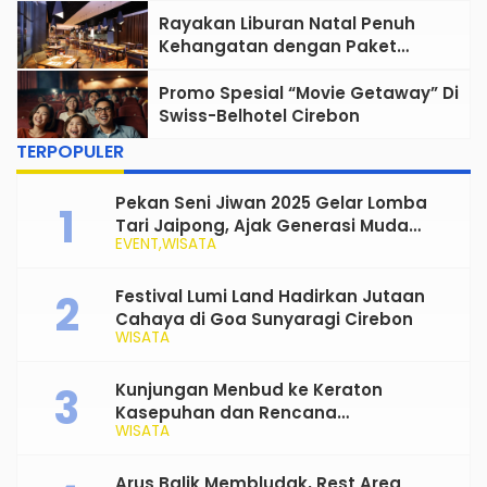
Rayakan Liburan Natal Penuh
Kehangatan dengan Paket
Christmas Dining dan Yule Log
Cake Swiss-Belhotel Cirebon
Promo Spesial “Movie Getaway” Di
Swiss-Belhotel Cirebon
TERPOPULER
Pekan Seni Jiwan 2025 Gelar Lomba
Tari Jaipong, Ajak Generasi Muda
EVENT
WISATA
Rayakan dan Lestarikan Budaya
Tradisional
Festival Lumi Land Hadirkan Jutaan
Cahaya di Goa Sunyaragi Cirebon
WISATA
Kunjungan Menbud ke Keraton
Kasepuhan dan Rencana
WISATA
Transformasi Gedung Kesenian Nyi
Mas Rarasantang Jadi Taman Budaya
Arus Balik Membludak, Rest Area