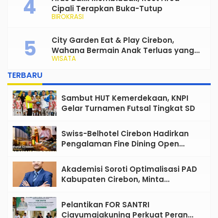
Cipali Terapkan Buka-Tutup
BIROKRASI
City Garden Eat & Play Cirebon,
Wahana Bermain Anak Terluas yang
WISATA
Siap Jadi Favorit Keluarga
TERBARU
Sambut HUT Kemerdekaan, KNPI
Gelar Turnamen Futsal Tingkat SD
Swiss-Belhotel Cirebon Hadirkan
Pengalaman Fine Dining Open
Kitchen Bertema Mediterania
Akademisi Soroti Optimalisasi PAD
Kabupaten Cirebon, Minta
Reformasi Tata Kelola Tidak
Sekadar Wacana
Pelantikan FOR SANTRI
Ciayumajakuning Perkuat Peran