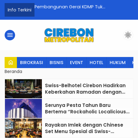
Hadir di 34
Pembangunan Gerai KDMP Tuk
MI
Info Terkini
asa Dibagikan
Karangsuwung Capai Progres Positif,
O
Ekonomi Warga Mulai Tumbuh
menu
light_mode
home
BIROKRASI
BISNIS
EVENT
HOTEL
HUKUM
K
Beranda
Swiss-Belhotel Cirebon Hadirkan
Keberkahan Ramadan dengan
”Dapoer Ramadan Berkah”
Serunya Pesta Tahun Baru
Bertema ‘’Rockaholic Localicious’’
di Swiss-Belhotel Cirebon
Rayakan Imlek dengan Chinese
Set Menu Spesial di Swiss-
Belhotel Cirebon