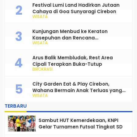
Festival Lumi Land Hadirkan Jutaan
Cahaya di Goa Sunyaragi Cirebon
WISATA
Kunjungan Menbud ke Keraton
Kasepuhan dan Rencana
WISATA
Transformasi Gedung Kesenian Nyi
Mas Rarasantang Jadi Taman Budaya
Arus Balik Membludak, Rest Area
Cipali Terapkan Buka-Tutup
BIROKRASI
City Garden Eat & Play Cirebon,
Wahana Bermain Anak Terluas yang
WISATA
Siap Jadi Favorit Keluarga
TERBARU
Sambut HUT Kemerdekaan, KNPI
Gelar Turnamen Futsal Tingkat SD