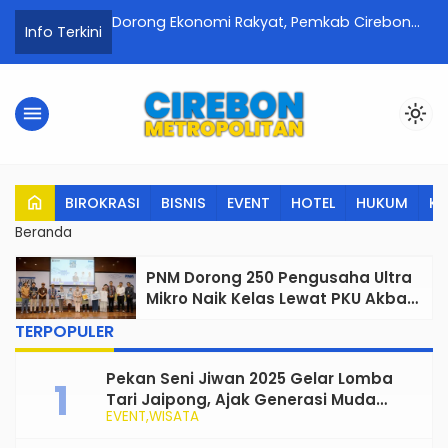
 Silaturahmi
Dorong Ekonomi Rakyat, Pemkab Cirebon
S
Info Terkini
 Masa Reses
Luncurkan Ratusan Koperasi Merah Putih
Me
menu
light_mode
home
BIROKRASI
BISNIS
EVENT
HOTEL
HUKUM
K
Beranda
PNM Dorong 250 Pengusaha Ultra
Mikro Naik Kelas Lewat PKU Akbar
2026
TERPOPULER
Pekan Seni Jiwan 2025 Gelar Lomba
Tari Jaipong, Ajak Generasi Muda
EVENT
WISATA
Rayakan dan Lestarikan Budaya
Tradisional