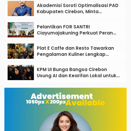
Akademisi Soroti Optimalisasi PAD
Kabupaten Cirebon, Minta
Reformasi Tata Kelola Tidak
Sekadar Wacana
Pelantikan FOR SANTRI
Ciayumajakuning Perkuat Peran
Santri sebagai Penggerak Ekonomi
Umat
Plat E Caffe dan Resto Tawarkan
Pengalaman Kuliner Lengkap
dengan Live Music di Pusat Kota
Cirebon
KPM UI Bunga Bangsa Cirebon
Usung AI dan Kearifan Lokal untuk
Bangun Desa Berdampak, 465
Mahasiswa Diterjunkan ke 33 Desa